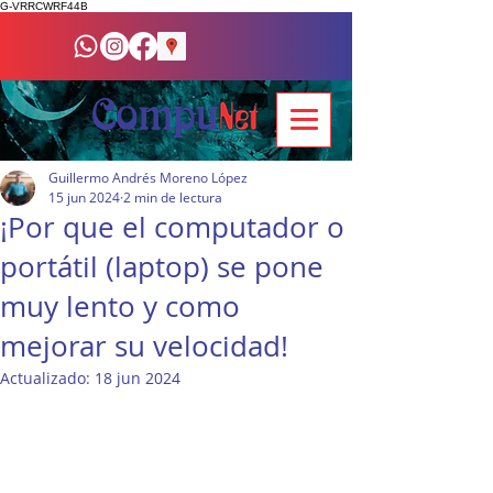
G-VRRCWRF44B
Guillermo Andrés Moreno López
15 jun 2024
2 min de lectura
¡Por que el computador o
portátil (laptop) se pone
muy lento y como
mejorar su velocidad!
Actualizado:
18 jun 2024