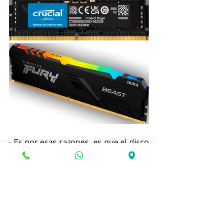
- Es por esas razones, es que el disco 
duro mecánico viejo y la memoria 
Ram de 4 GB o inferior 
NO Soporta la 
Velocidad que Windows Exige 
Actualmente
 para cumplir con los 
requisitos mínimos de 
funcionamiento y además la falta de 