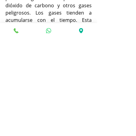
dióxido de carbono y otros gases 
peligrosos. Los gases tienden a 
acumularse con el tiempo. Esta 
acumulación de gas provocará que la 
batería se hinche y luego hará que se 
hinche aún más. Es por eso que 
algunas computadoras portátiles 
terminan con las baterías hinchadas.
Solución para una batería de portátil 